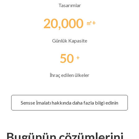
Tasarımlar
20,000
㎡+
Günlük Kapasite
50
+
İhraç edilen ülkeler
Sensse İmalatı hakkında daha fazla bilgi edinin
Bugünün çözümlerini