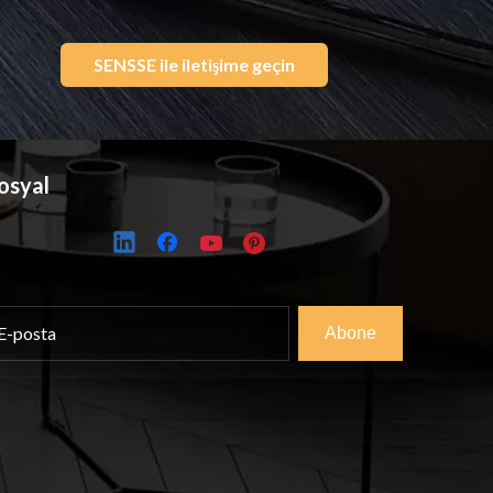
SENSSE ile iletişime geçin
osyal
Abone