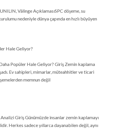
F, UNILIN, Välinge AçıklamasıSPC döşeme, su
 kurulumu nedeniyle dünya çapında en hızlı büyüyen
er Hale Geliyor?
aha Popüler Hale Geliyor? Giriş Zemin kaplama
adı. Ev sahipleri, mimarlar, müteahhitler ve ticari
döşemelerden memnun değil
 Analizi Giriş Günümüzde insanlar zemin kaplamayı
dir. Herkes sadece yıllarca dayanabilen değil, aynı