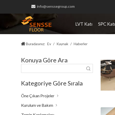

info@senssegroup.com
LVT Katı
SPC Kat
Buradasınız:
Ev
/
Kaynak
/
Haberler
Konuya Göre Ara
Aramak
Kategoriye Göre Sırala
Öne Çıkan Projeler
Kurulum ve Bakım
Zemin Kaplamaları