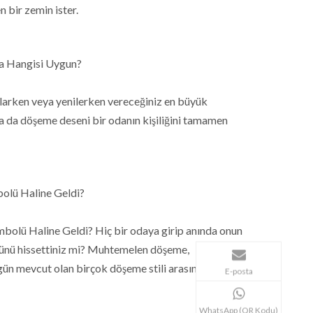
 bir zemin ister.
za Hangisi Uygun?
rlarken veya yenilerken vereceğiniz en büyük
a da döşeme deseni bir odanın kişiliğini tamamen
olü Haline Geldi?
olü Haline Geldi? Hiç bir odaya girip anında onun
üğünü hissettiniz mi? Muhtemelen döşeme,
gün mevcut olan birçok döşeme stili arasında.
E-posta
WhatsApp (QR Kodu)