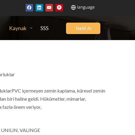
Kaynak
SSS
Teklif Al
rluklar
uklarPVC içermeyen zemin kaplama, küresel zemin
an biri haline geldi. Hükümetler, mimarlar,
ha fazla önem veriyor,
4F, UNILIN, VALINGE