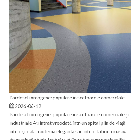
Pardoseli omogene: populare în sectoarele comerciale și industriale
2026-06-12
Pardoseli omogene: populare în sectoarele comerciale și
industriale Ați intrat vreodată într-un spital plin de viață,
într-o școală modernă elegantă sau într-o fabrică masivă
de producție high-tech și v-ați întrebat cum pardoselile