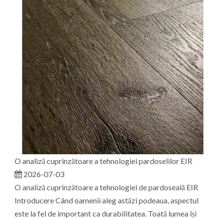
O analiză cuprinzătoare a tehnologiei pardoselilor EIR
2026-07-03
O analiză cuprinzătoare a tehnologiei de pardoseală EIR
Introducere Când oamenii aleg astăzi podeaua, aspectul
este la fel de important ca durabilitatea. Toată lumea își