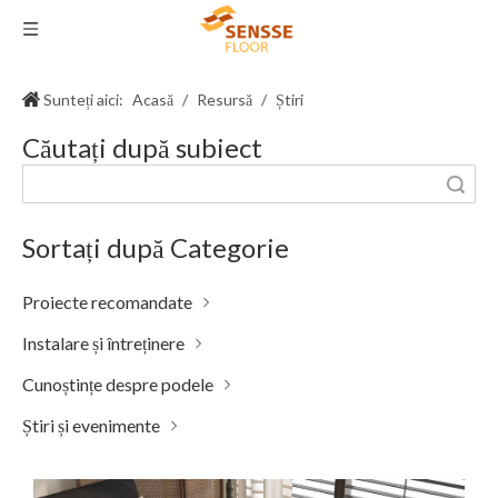
Sunteți aici:
Acasă
/
Resursă
/
Știri
Căutați după subiect
Căutare
Sortați după Categorie
Proiecte recomandate
Instalare și întreținere
Cunoștințe despre podele
Știri și evenimente