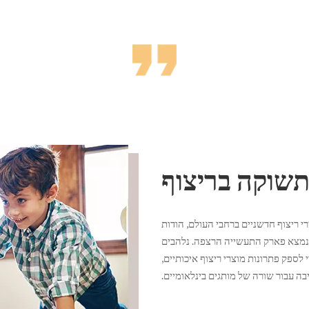
תשוקה בריצוף
 וציוד מדויק, Sensse Floor מציעה מוצרי ריצוף חדשניים ברחבי העולם, הודות
שם נמצא פארק התעשייה הרצפה. נלהבים
לספק פתרונות מוצרי ריצוף איכותיים,
בה עבור שורה של מותגים בינלאומיים.