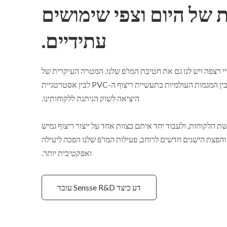
 של היום וצפי שימושים
עתידיים.
י רצפה ויש לנו גם את חטיבת המו'פ שלנו. המטרה העיקרית של
המחקר והפיתוח שלנו טמונה בקידום מחקר מוצלב בין המגמות העולמיות בתעשיית ריצוף ה-PVC לבין אסטרטגיית
היציאה לשוק הניתנת ללקוחותינו.
ישת הלקוחות, ולעבוד יחד איתם כצוות אחד על ייצור ריצוף גמיש
ות והפצת הישגים חדשים לרוחב, פעילות המו'פ שלנו הפכה ליעילה
ואפקטיבית יותר.
דע כיצד Sensse R&D עובד