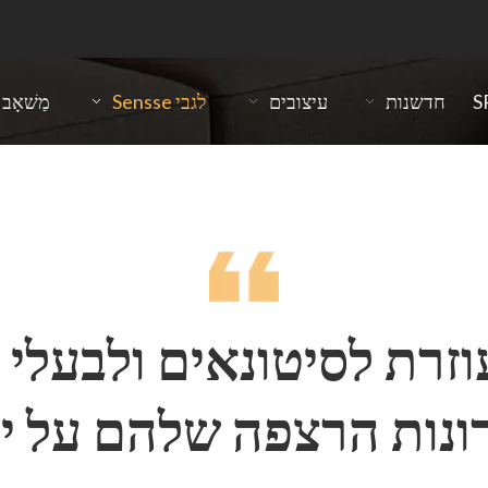
חדשנות
עיצובים
לגבי Sensse
מַשׁאָב
SensseFlo עוזרת לסיטונאים ו
נות הרצפה שלהם על ידי 