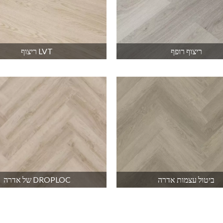
ריצוף רופף
LVT ריצוף
ביטול עצמות אדרה
DROPLOC של אדרה