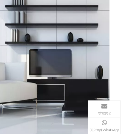
אֶלֶקטרוֹנִי
WhatsApp (קוד QR)