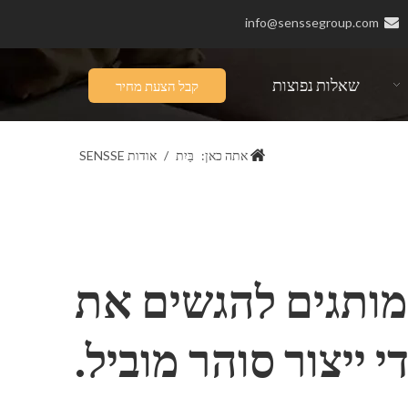
info@senssegroup.com

שאלות נפוצות
קבל הצעת מחיר
אתה כאן:
בַּיִת
/
אודות SENSSE
לבעלי מותגים להגשים את
ייצור סוהר מוביל.