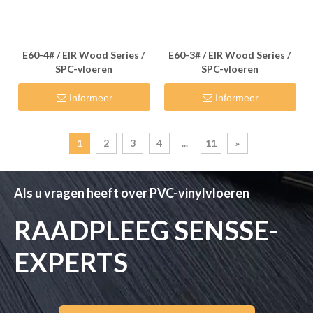
E60-4# / EIR Wood Series /
E60-3# / EIR Wood Series /
SPC-vloeren
SPC-vloeren
Informeer
Informeer
1
2
3
4
...
11
»
Als u vragen heeft over PVC-vinylvloeren
RAADPLEEG SENSSE-
EXPERTS