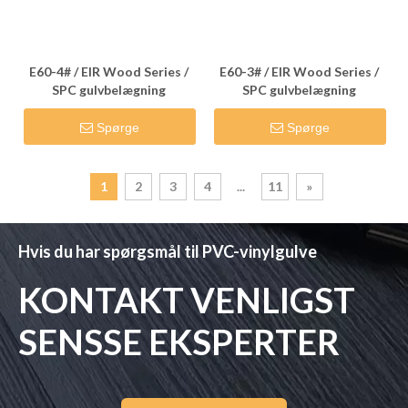
E60-4# / EIR Wood Series /
E60-3# / EIR Wood Series /
SPC gulvbelægning
SPC gulvbelægning
Spørge
Spørge
1
2
3
4
...
11
»
Hvis du har spørgsmål til PVC-vinylgulve
KONTAKT VENLIGST
SENSSE EKSPERTER