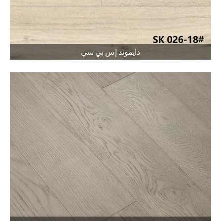
دايموند إس بي سي