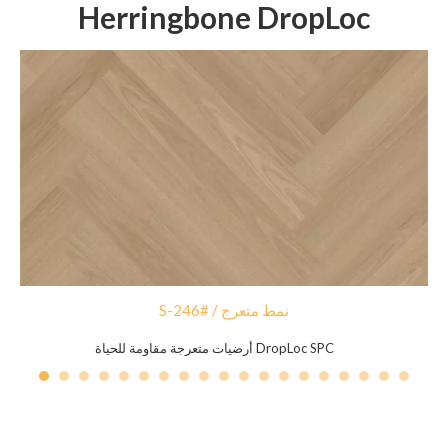
Herringbone DropLoc
S-246# / نمط متعرج
أرضيات متعرجة مقاومة للحياة DropLoc SPC