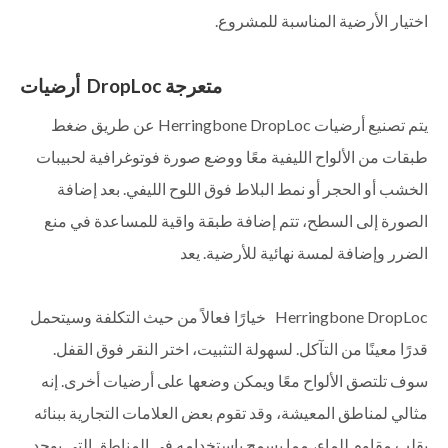
اختيار الأرضية المناسبة للمشروع.
متعرجة DropLoc
أرضيات
يتم تصنيع أرضيات Herringbone DropLoc عن طريق ضغط
طبقات من الألواح الليفية معًا ووضع صورة فوتوغرافية لحبيبات
الخشب أو الحجر أو نمط البلاط فوق اللوح الليفي. بعد إضافة
الصورة إلى السطح، تتم إضافة طبقة واقية للمساعدة في منع
الضرر وإضافة لمسة نهائية للأرضية. يعد
Herringbone DropLoc
خيارًا فعالاً من حيث التكلفة وسيتحمل
قدرًا معينًا من التآكل. لسهولة التثبيت، اختر النقر فوق القفل.
سوف تلتصق الألواح معًا ويمكن وضعها على أرضيات أخرى. إنه
مثالي لمناطق المعيشة، وقد تقوم بعض العلامات التجارية ببنائه
بقلب مقاوم للماء، مما يسمح باستخدامه في المناطق التي يوجد