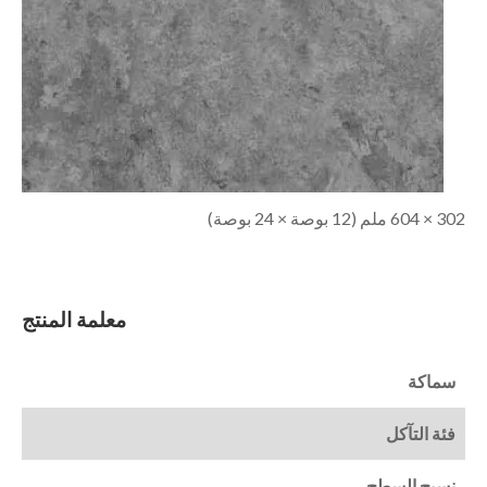
302 × 604 ملم (12 بوصة × 24 بوصة)
معلمة المنتج
سماكة
فئة التآكل
نسيج السطح