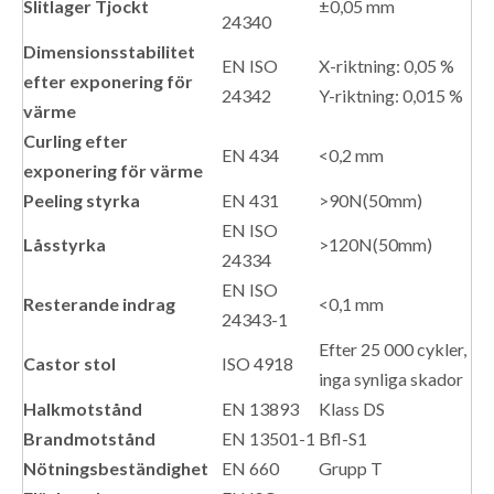
Slitlager Tjockt
±0,05 mm
24340
Dimensionsstabilitet
EN ISO
X-riktning: 0,05 %
efter exponering för
24342
Y-riktning: 0,015 %
värme
Curling efter
EN 434
<0,2 mm
exponering för värme
Peeling styrka
EN 431
>90N(50mm)
EN ISO
Låsstyrka
>120N(50mm)
24334
EN ISO
Resterande indrag
<0,1 mm
24343-1
Efter 25 000 cykler,
Castor stol
ISO 4918
inga synliga skador
Halkmotstånd
EN 13893
Klass DS
Brandmotstånd
EN 13501-1
Bfl-S1
Nötningsbeständighet
EN 660
Grupp T