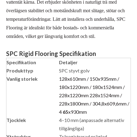
vattentät kärna. Det erbjuder skönheten i naturligt trä med
överlägsen stabilitet och motståndskraft mot slitage, stötar och
temperaturförändringar. Lätt att installera och underhålla, SPC
Flooring är idealiskt för både bostads- och kommersiella
områden, vilket ger långvarig komfort och stil.
SPC Rigid Flooring Specifikation
Specifikation
Detaljer
Produkttyp
SPC styvt golv
Vanlig storlek
128x610mm / 150x935mm /
180x1220mm / 180x1524mm /
228x1220mm 228x1524mm /
228x1800mm / 304,8x609,6mm /
4
65
x930mm
Tjocklek
4–10 mm (anpassade alternativ
tillgängliga)
Ytstruktur
Träregistrerad präglad