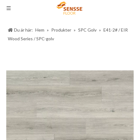
Du är här:
Hem
»
Produkter
»
SPC Golv
»
E41-2# / EIR
Wood Series / SPC-golv