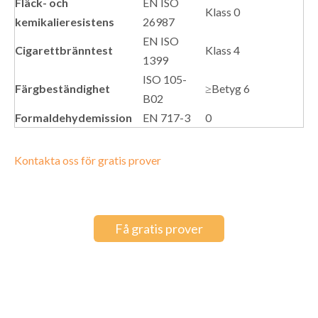
Fläck- och
EN ISO
Klass 0
kemikalieresistens
26987
EN ISO
Cigarettbränntest
Klass 4
1399
ISO 105-
Färgbeständighet
≥Betyg 6
B02
Formaldehydemission
EN 717-3
0
Kontakta oss för gratis prover
Få gratis prover