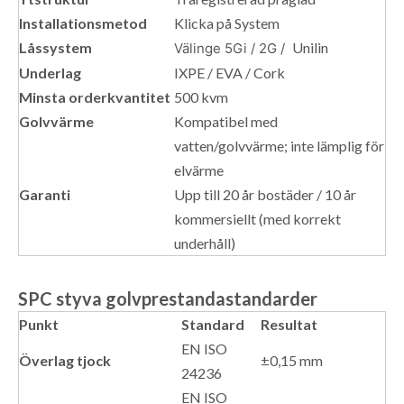
Installationsmetod
Klicka på System
Låssystem
Unilin
Välinge 5Gi / 2G /
Underlag
IXPE / EVA / Cork
Minsta orderkvantitet
500 kvm
Golvvärme
Kompatibel med
vatten/golvvärme; inte lämplig för
elvärme
Garanti
Upp till 20 år bostäder / 10 år
kommersiellt (med korrekt
underhåll)
SPC styva golvprestandastandarder
Punkt
Standard
Resultat
EN ISO
Överlag tjock
±0,15 mm
24236
EN ISO