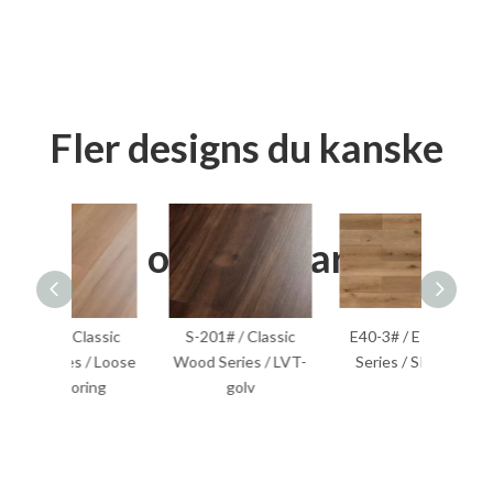
Fler designs du kanske
också gillar
lassic
S-201# / Classic
E40-3# / EIR Wood
S-204
 / Loose
Wood Series / LVT-
Series / SPC Golv
Wood S
ring
golv