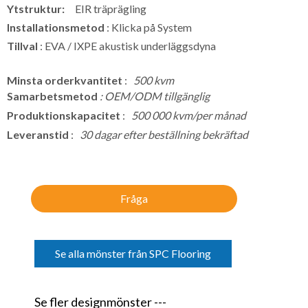
Ytstruktur:
EIR träprägling
Installationsmetod
: Klicka på System
Tillval
: EVA / IXPE akustisk underläggsdyna
Minsta orderkvantitet
:
500 kvm
Samarbetsmetod
: OEM/ODM tillgänglig
Produktionskapacitet
:
500 000 kvm/per månad
Leveranstid
:
30 dagar efter beställning bekräftad
Fråga
Se alla mönster från SPC Flooring
Se fler designmönster ---