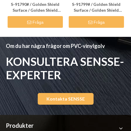
S-91790# / Golden Shield
S-91799# / Golden Shield
Surface / Golden Shield
Surface / Golden Shield
Flooring
Flooring
Fråga
Fråga
Om du har några frågor om PVC-vinylgolv
KONSULTERA SENSSE-
EXPERTER
Kontakta SENSSE
Produkter