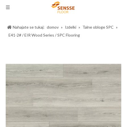
Nahajate se tukaj:
domov
»
Izdelki
»
Talne obloge SPC
»
E41-2# / EIR Wood Series / SPC Flooring