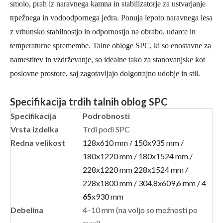
smolo, prah iz naravnega kamna in stabilizatorje za ustvarjanje
trpežnega in vodoodpornega jedra. Ponuja lepoto naravnega lesa
z vrhunsko stabilnostjo in odpornostjo na obrabo, udarce in
temperaturne spremembe. Talne obloge SPC, ki so enostavne za
namestitev in vzdrževanje, so idealne tako za stanovanjske kot
poslovne prostore, saj zagotavljajo dolgotrajno udobje in stil.
Specifikacija trdih talnih oblog SPC
Specifikacija
Podrobnosti
Vrsta izdelka
Trdi podi SPC
Redna velikost
128x610 mm / 150x935 mm /
180x1220 mm / 180x1524 mm /
228x1220 mm 228x1524 mm /
228x1800 mm / 304,8x609,6 mm / 4
65
x930 mm
Debelina
4–10 mm (na voljo so možnosti po