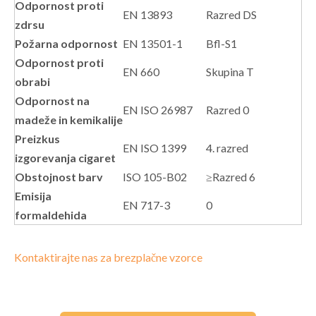
Odpornost proti
EN 13893
Razred DS
zdrsu
Požarna odpornost
EN 13501-1
Bfl-S1
Odpornost proti
EN 660
Skupina T
obrabi
Odpornost na
EN ISO 26987
Razred 0
madeže in kemikalije
Preizkus
EN ISO 1399
4. razred
izgorevanja cigaret
Obstojnost barv
ISO 105-B02
≥Razred 6
Emisija
EN 717-3
0
formaldehida
Kontaktirajte nas za brezplačne vzorce