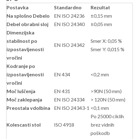
Postavka
Standardno
Rezultat
Na splošno Debelo
EN ISO 24236
±0,15 mm
Debel obrabni sloj
EN ISO 24340
±0,05 mm
Dimenzijska
stabilnost po
Smer X: 0,05 %
EN ISO 24342
izpostavljenosti
Smer Y: 0,015 %
vročini
Kodranje po
izpostavljenosti
EN 434
<0,2 mm
vročini
Moč luščenja
EN 431
>90N (50 mm)
Moč zaklepanja
EN ISO 24334
> 120N (50 mm)
Preostala vdolbina
EN ISO 24343-1
<0,1 mm
Po 25000 ciklih
Kolescasti stol
ISO 4918
brez vidnih
poškodb