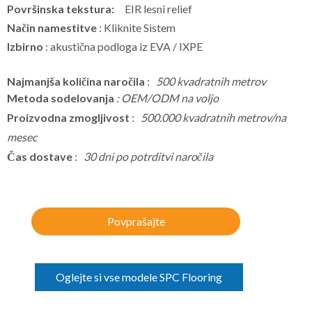
Površinska tekstura:
EIR lesni relief
Način namestitve
: Kliknite Sistem
Izbirno
: akustična podloga iz EVA / IXPE
Najmanjša količina naročila
:
500 kvadratnih metrov
Metoda sodelovanja
: OEM/ODM na voljo
Proizvodna zmogljivost
:
500.000 kvadratnih metrov/na
mesec
Čas dostave
:
30 dni po potrditvi naročila
Povprašajte
Oglejte si vse modele SPC Flooring