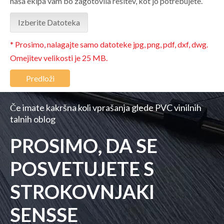
naša ekipa vam bo zagotovila rešitev, kot jo potrebujete.
Izberite Datoteka
* Prosimo, nalagajte samo datoteke jpg, png, pdf, dxf, dwg.
Omejitev velikosti je 25 MB.
Predloži
Če imate kakršna koli vprašanja glede PVC vinilnih
talnih oblog
PROSIMO, DA SE
POSVETUJETE S
STROKOVNJAKI
SENSSE