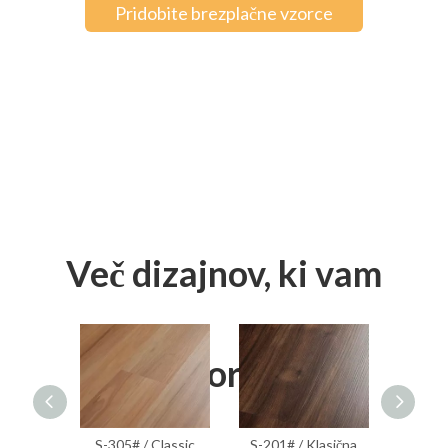
Pridobite brezplačne vzorce
Več dizajnov, ki vam
bodo morda všeč
# / Classic
S-201# / Klasična
E40-3# / lesena serija
S