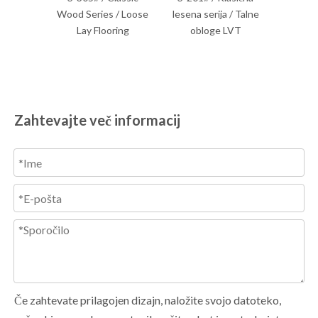
ries / Loose
lesena serija / Talne
EIR / Talne obloge
le
 Flooring
obloge LVT
SPC
Zahtevajte več informacij
Če zahtevate prilagojen dizajn, naložite svojo datoteko,