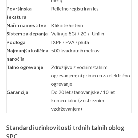
meri)
Površinska
Reliefno registriran les
tekstura
Način namestitve
Kliknite Sistem
Sistem zaklepanja
Unilin
Velinge 5Gi / 2G /
Podloga
IXPE / EVA / pluta
Najmanjša količina
500 kvadratnih metrov
naročila
Talno ogrevanje
Združljivo z vodnim/talnim
ogrevanjem; ni primeren za električno
ogrevanje
Garancija
Do 20 let stanovanjske / 10 let
komercialne (z ustreznim
vzdrževanjem)
Standardi učinkovitosti trdnih talnih oblog
SPC