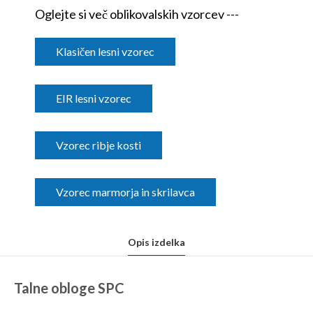
Oglejte si več oblikovalskih vzorcev ---
Klasičen lesni vzorec
EIR lesni vzorec
Vzorec ribje kosti
Vzorec marmorja in skrilavca
Opis izdelka
Talne obloge SPC