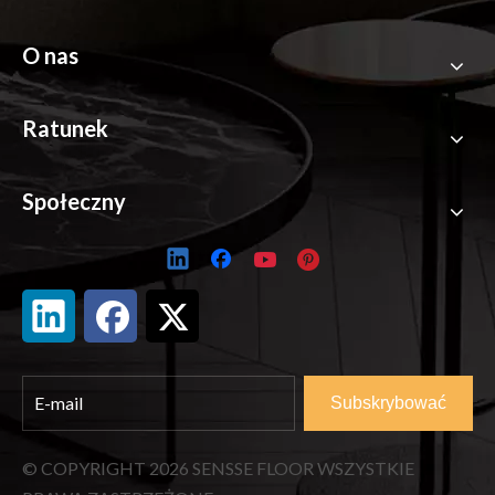
O nas
Ratunek
Społeczny
Subskrybować
© COPYRIGHT
2026
SENSSE FLOOR WSZYSTKIE