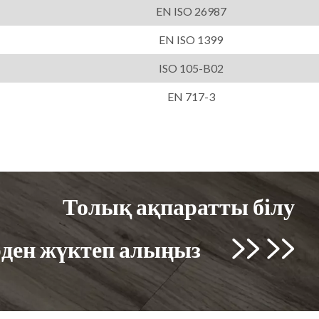
EN ISO 26987
EN ISO 1399
ISO 105-B02
EN 717-3
Толық ақпаратты білу
рден жүктеп алыңыз

