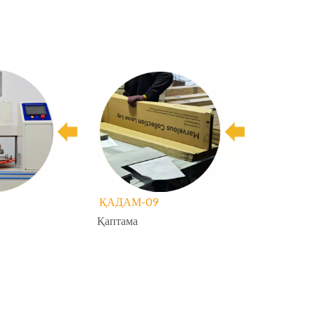
SPC процестері
-ҚАДАМ
09-ҚАДАМ
ру
Қаптама