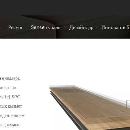
р
Ресурс
Sense туралы
Дизайндар
Инновация
S
 едендері
 өнімдері,
мпозиттік
рі, премиум негізгі материал - бұл өте
site). SPC
п табылатын SPC (Stone Plastic Composite).
алық қызмет
техникалық қызмет көрсетуді жеңілдетеді.
C едені өлшем
рақ жұмыс