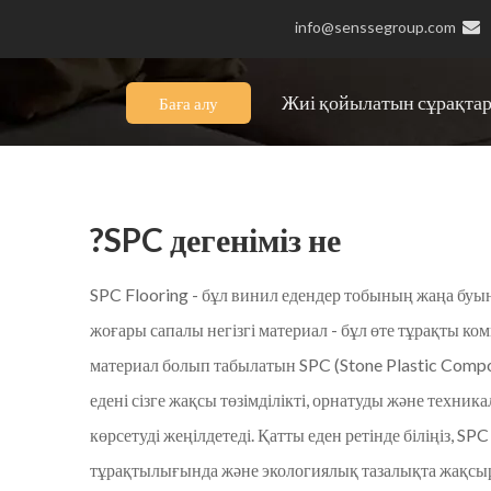
info@senssegroup.com

Жиі қойылатын сұрақта
Баға алу
SPC дегеніміз не?
SPC қатты
SPC Flooring - бұл винил едендер тобының жаңа буын
жоғары сапалы негізгі материал - бұл өте тұрақты ко
SPC Flooring - бұл жаңа буын өнімде
материал болып табылатын SPC (Stone Plastic Compo
тұрақты композиттік материал болы
едені сізге жақсы төзімділікті, орнатуды және техник
Сізге жақсы төзімділік, орнату мен 
көрсетуді жеңілдетеді. Қатты еден ретінде біліңіз, SP
тұрақтылығында және экологиялық тазалықта жақсы