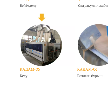
Бейімделу
05-ҚАДАМ
06-ҚА
Кесу
Боялға