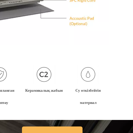
яланған
Керамикалық жабын
Су өткізбейтін
птау
материал