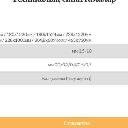
128x610мм / 150x935мм / 180x1220мм / 180x1524мм / 228x1220мм
228x1524мм / 228x1800мм / 304,8x609,6мм / 465x930мм
3,5-10 мм
0,2/0,3/0,4/0,5/0,7 мм
Қалқымалы (басу жүйесі)
Стандартты