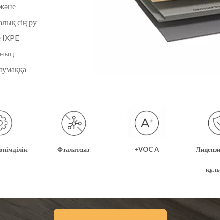
 және
алық сіңіру
е IXPE
рының
аумаққа
өнімділік
Фталатсыз
VOC A+
Лицензи
құлы