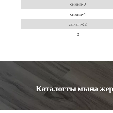
0-сынып
4-сынып
≥6-сынып
0
Каталогты мына же