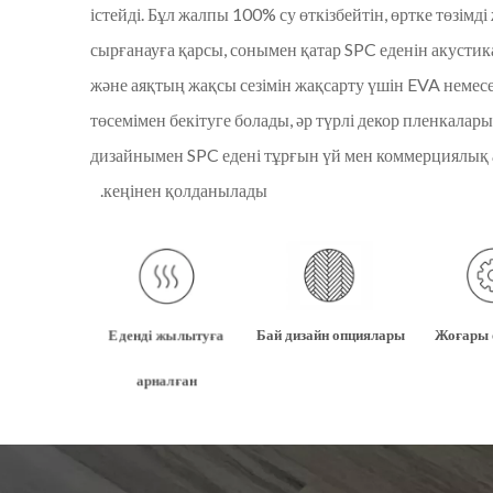
істейді. Бұл жалпы 100% су өткізбейтін, өртке төзімді
ТЕЗ БАҒА СҰРАУ
сырғанауға қарсы, сонымен қатар SPC еденін акустик
және аяқтың жақсы сезімін жақсарту үшін EVA немес
төсемімен бекітуге болады, әр түрлі декор пленкала
дизайнымен SPC едені тұрғын үй мен коммерциялық 
кеңінен қолданылады.
Еденді жылытуға
Бай дизайн опциялары
Жоғары 
арналған