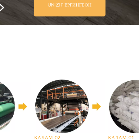
UNIZIP ЕРРИНГБОН

і
ДАМ
02-ҚАДАМ
01