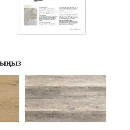
ныңыз