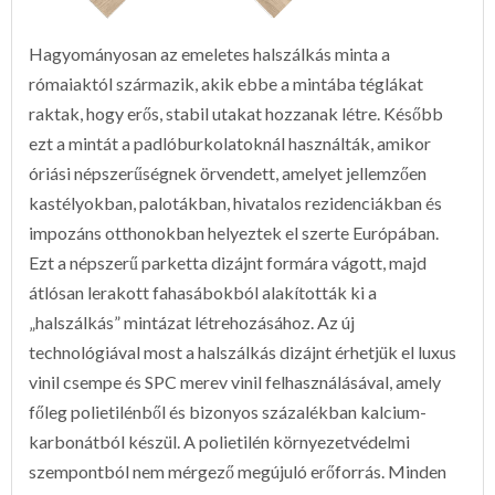
Hagyományosan az emeletes halszálkás minta a
rómaiaktól származik, akik ebbe a mintába téglákat
raktak, hogy erős, stabil utakat hozzanak létre. Később
ezt a mintát a padlóburkolatoknál használták, amikor
óriási népszerűségnek örvendett, amelyet jellemzően
kastélyokban, palotákban, hivatalos rezidenciákban és
impozáns otthonokban helyeztek el szerte Európában.
Ezt a népszerű parketta dizájnt formára vágott, majd
átlósan lerakott fahasábokból alakították ki a
„halszálkás” mintázat létrehozásához. Az új
technológiával most a halszálkás dizájnt érhetjük el luxus
vinil csempe és SPC merev vinil felhasználásával, amely
főleg polietilénből és bizonyos százalékban kalcium-
karbonátból készül. A polietilén környezetvédelmi
szempontból nem mérgező megújuló erőforrás. Minden