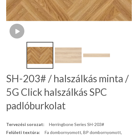
SH-203# / halszálkás minta /
5G Click halszálkás SPC
padlóburkolat
Tervezési sorozat:
Herringbone Series SH-203#
Felületi textúra:
Fa dombornyomott, BP dombornyomott,