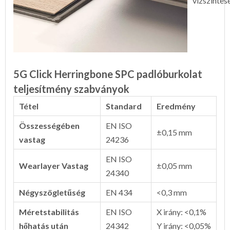
vízszintes
5G Click Herringbone SPC padlóburkolat
teljesítmény szabványok
Tétel
Standard
Eredmény
Összességében
EN ISO
±0,15 mm
vastag
24236
EN ISO
Wearlayer Vastag
±0,05 mm
24340
Négyszögletűség
EN 434
<0,3 mm
Méretstabilitás
EN ISO
X irány: <0,1%
hőhatás után
24342
Y irány: <0,05%