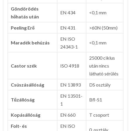
Göndörödés
EN 434
<0,1 mm
hőhatás után
Peeling Erő
EN 431
>60N (50mm)
EN ISO
Maradék behúzás
<0,1 mm
24343-1
25000 ciklus
Castor szék
ISO 4918
után nincs
látható sérülés
Csúszásállóság
EN 13893
DS osztály
EN 13501-
Tűzállóság
Bfl-S1
1
Kopásállóság
EN 660
T csoport
Folt- és
EN ISO
0. osztály