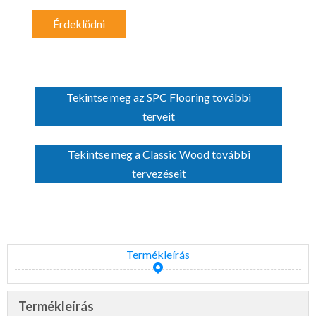
Érdeklődni
Tekintse meg az SPC Flooring további
terveit
Tekintse meg a Classic Wood további
tervezéseit
Termékleírás
Termékleírás