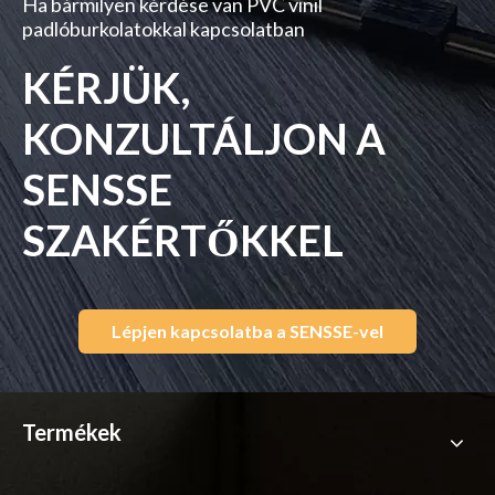
Ha bármilyen kérdése van PVC vinil
padlóburkolatokkal kapcsolatban
KÉRJÜK,
KONZULTÁLJON A
SENSSE
SZAKÉRTŐKKEL
Lépjen kapcsolatba a SENSSE-vel
Termékek