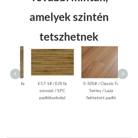
amelyek szintén
tetszhetnek
szikus fa
E57-1# / EIR fa
S-305# / Classic Fa
S-201
adló
sorozat / SPC
Series / Laza
Wood S
padlóburkolat
fektetett padló
F