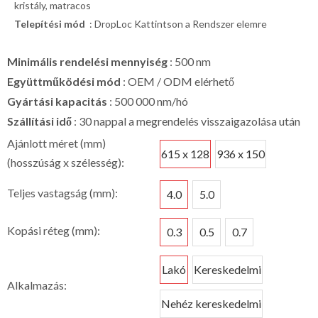
kristály, matracos
Telepítési mód
: DropLoc Kattintson a Rendszer elemre
Minimális rendelési mennyiség
: 500 nm
Együttműködési mód
: OEM / ODM elérhető
Gyártási kapacitás
: 500 000 nm/hó
Szállítási idő
: 30 nappal a megrendelés visszaigazolása után
Ajánlott méret (mm)
615 x 128
936 x 150
(hosszúság x szélesség):
Teljes vastagság (mm):
4.0
5.0
Kopási réteg (mm):
0.3
0.5
0.7
Lakó
Kereskedelmi
Alkalmazás:
Nehéz kereskedelmi