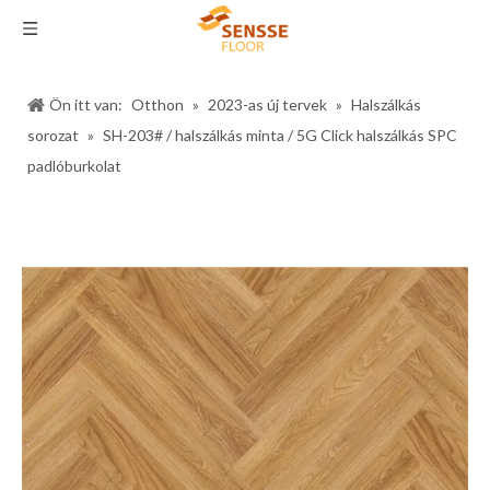
Ön itt van:
Otthon
»
2023-as új tervek
»
Halszálkás
sorozat
»
SH-203# / halszálkás minta / 5G Click halszálkás SPC
padlóburkolat