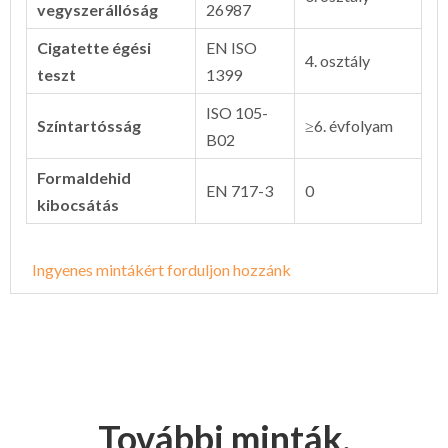
vegyszerállóság
26987
Cigatette égési
EN ISO
4. osztály
teszt
1399
ISO 105-
Színtartósság
≥6. évfolyam
B02
Formaldehid
EN 717-3
0
kibocsátás
Ingyenes mintákért forduljon hozzánk
További minták,