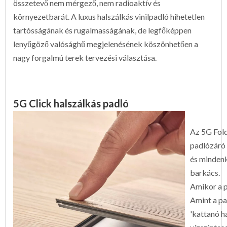
összetevő nem mérgező, nem radioaktív és
környezetbarát. A luxus halszálkás vinilpadló hihetetlen
tartósságának és rugalmasságának, de legfőképpen
lenyűgöző valósághű megjelenésének köszönhetően a
nagy forgalmú terek tervezési választása.
5G Click halszálkás padló
Az 5G Fol
padlózáró 
és mindenk
barkács.
Amikor a p
Amint a pa
'kattanó h