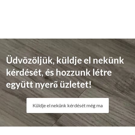
Üdvözöljük, küldje el nekünk
kérdését, és hozzunk létre
együtt nyerő üzletet!
Küldje el nekünk kérdését még ma