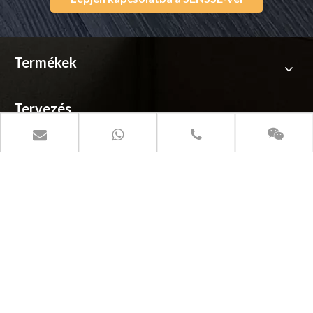
Termékek
Tervezés
Rólunk
Forrás
Szociális