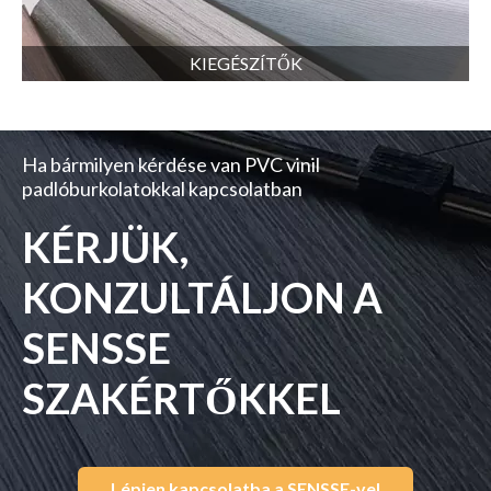
KIEGÉSZÍTŐK
Ha bármilyen kérdése van PVC vinil
padlóburkolatokkal kapcsolatban
KÉRJÜK,
KONZULTÁLJON A
SENSSE
SZAKÉRTŐKKEL
Lépjen kapcsolatba a SENSSE-vel