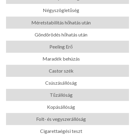
Négyszögletűség
Méretstabilitás hőhatás után
Göndörödés hőhatás után
Peeling Erő
Maradék behúzás
Castor szék
Csúszásállóság
Tűzállóság
Kopásállóság
Folt- és vegyszerállóság
Cigarettaégési teszt