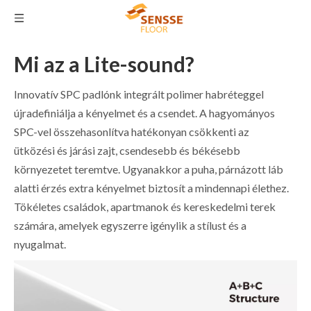
Mi az a Lite-sound?
Innovatív SPC padlónk integrált polimer habréteggel
újradefiniálja a kényelmet és a csendet. A hagyományos
SPC-vel összehasonlítva hatékonyan csökkenti az
ütközési és járási zajt, csendesebb és békésebb
környezetet teremtve. Ugyanakkor a puha, párnázott láb
alatti érzés extra kényelmet biztosít a mindennapi élethez.
Tökéletes családok, apartmanok és kereskedelmi terek
számára, amelyek egyszerre igénylik a stílust és a
nyugalmat.