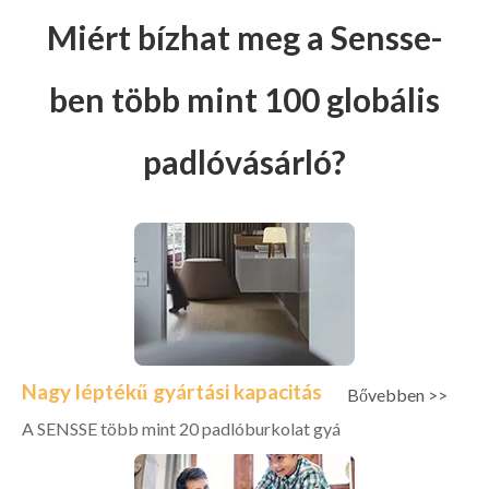
Miért bízhat meg a Sensse-
ben több mint 100 globális
padlóvásárló?
Nagy léptékű gyártási kapacitás
Bővebben >>
A SENSSE több mint 20 padlóburkolat gyá