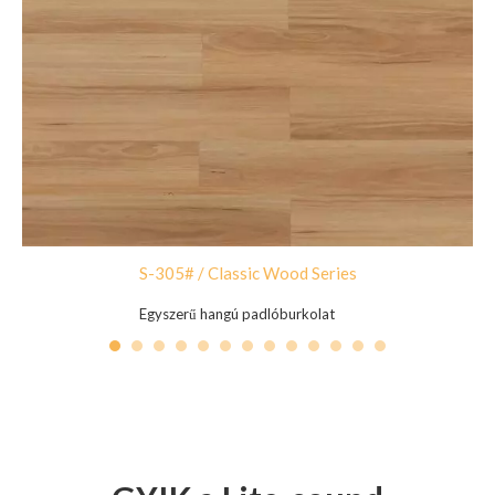
S-305# / Classic Wood Series
Egyszerű hangú padlóburkolat