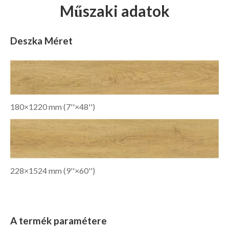
Műszaki adatok
Deszka Méret
180×1220 mm (7''×48'')
228×1524 mm (9''×60'')
A termék paramétere