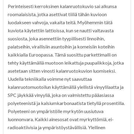
Perinteisesti kerroksinen kalanruotokuvio sai alkunsa
roomalaisista, jotka asettivat tiiliä tähän kuvioon
luodakseen vahvoja, vakaita teitä. Myöhemmin tätä
kuviota käytettiin lattioissa, kun se nautti valtavasta
suosiosta, joka asennettiin tyypillisesti linnoihin,
palatseihin, virallisiin asuntoihin ja komeisiin koteihin
kaikkialla Euroopassa. Tämä suosittu parkettimalli on
tehty käyttämällä muotoon leikattuja puupalikkoja, jotka
asetetaan sitten vinosti kalanruotokuvion luomiseksi.
Uudella tekniikalla voimme nyt saavuttaa
kalanruotomuotoilun käyttämällä ylellistä vinyylilaatta ja
SPC jäykkää vinyyliä, joka on valmistettu pääasiassa
polyeteenistä ja kalsiumkarbonaatista tietyllä prosentilla.
Polyeteeni on ympäristölle myrkytön uusiutuva
luonnonvara. Kaikki ainesosat ovat myrkyttömiä, ei-
radioaktiivisia ja ympäristöystävällisiä. Ylellinen