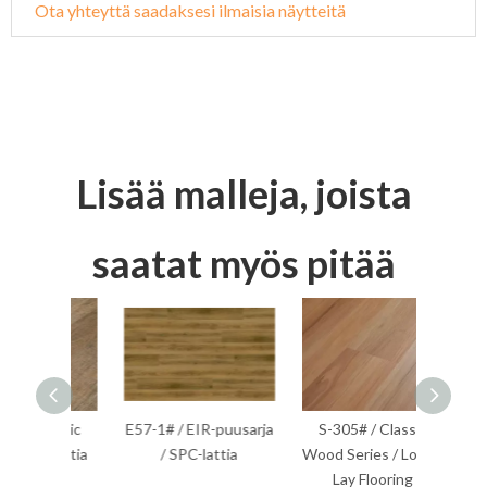
Ota yhteyttä saadaksesi ilmaisia ​​näytteitä
Lisää malleja, joista
saatat myös pitää
lassic
E57-1# / EIR-puusarja
S-305# / Classic
S-201
-lattia
/ SPC-lattia
Wood Series / Loose
Wood S
Lay Flooring