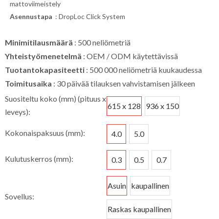
mattoviimeistely
Asennustapa
: DropLoc Click System
Minimitilausmäärä
: 500 neliömetriä
Yhteistyömenetelmä
: OEM / ODM käytettävissä
Tuotantokapasiteetti
: 500 000 neliömetriä kuukaudessa
Toimitusaika
: 30 päivää tilauksen vahvistamisen jälkeen
Suositeltu koko (mm) (pituus x
615 x 128
936 x 150
leveys):
Kokonaispaksuus (mm):
4.0
5.0
Kulutuskerros (mm):
0.3
0.5
0.7
Asuin
kaupallinen
Sovellus:
Raskas kaupallinen