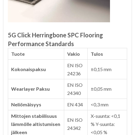
5G Click Herringbone SPC Flooring
Performance Standards
Tuote
Vakio
Tulos
EN ISO
Kokonaispaksu
±0,15 mm
24236
EN ISO
Wearlayer Paksu
±0,05 mm
24340
Neliömäisyys
EN 434
<0,3 mm
Mittojen stabiilisuus
X-suunta: <0,1
EN ISO
lämmölle altistumisen
% Y-suunta:
24342
jälkeen
<0,05 %