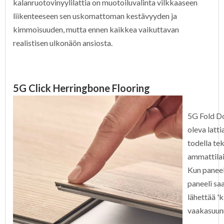
kalanruotovinyylilattia on muotoiluvalinta vilkkaaseen
liikenteeseen sen uskomattoman kestävyyden ja
kimmoisuuden, mutta ennen kaikkea vaikuttavan
realistisen ulkonäön ansiosta.
5G Click Herringbone Flooring
5G Fold Do
oleva latt
todella tek
ammattilais
Kun paneel
paneeli sa
lähettää 'k
vaakasuun