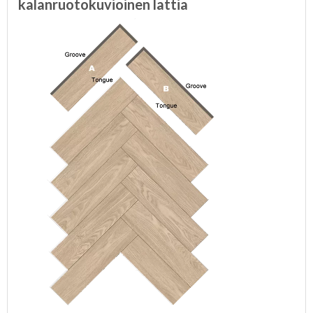
kalanruotokuvioinen lattia