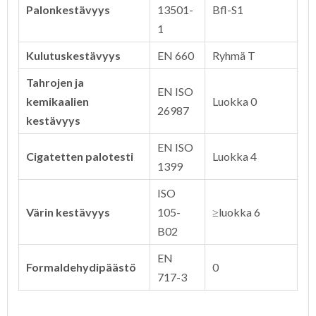
Palonkestävyys
13501-
Bfl-S1
1
Kulutuskestävyys
EN 660
Ryhmä T
Tahrojen ja
EN ISO
kemikaalien
Luokka 0
26987
kestävyys
EN ISO
Cigatetten palotesti
Luokka 4
1399
ISO
Värin kestävyys
105-
≥luokka 6
B02
EN
Formaldehydipäästö
0
717-3