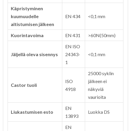
Käpristyminen
kuumuudelle
EN 434
<0,1 mm
altistumisen jälkeen
Kuorintavoima
EN 431
>60N(50mm)
EN ISO
Jäljellä oleva sisennys
24343-
<0,1 mm
1
25000 syklin
ISO
jälkeen ei
Castor tuoli
4918
näkyviä
vaurioita
EN
Liukastumisen esto
Luokka DS
13893
EN