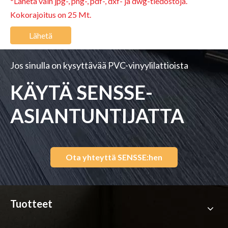
*Lähetä vain jpg-, png-, pdf-, dxf- ja dwg-tiedostoja.
Kokorajoitus on 25 Mt.
Lähetä
Jos sinulla on kysyttävää PVC-vinyylilattioista
KÄYTÄ SENSSE-
ASIANTUNTIJATTA
Ota yhteyttä SENSSE:hen
Tuotteet