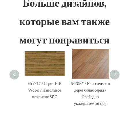
Больше дизайнов,
которые вам также
могут понравиться
ссическое
E57-1# / Серия EIR
S-305# / Классическая
S-201# /
олы SPC
Wood / Напольное
деревянная серия /
Wood 
покрытие SPC
Свободно
укладываемый пол