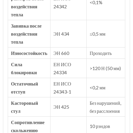
<0,1%
воздействия
24342
тепла
Завивка после
воздействия
ЭН 434
≤0,5 мм
тепла
Износостойкость
ЭН 660
Проходить
Сила
ЕН ИСО
>120 Н (50 мм)
блокировки
24334
Остаточный
ЕН ИСО
<0,2 мм
отступ
24343-1
Касторовый
Без нарушений,
ЭН 425
стул
без расслоения
Сопротивление
10 рэндов
скольжению