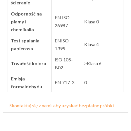
ścieranie
Odporność na
EN ISO
plamy i
Klasa 0
26987
chemikalia
Test spalania
ENISO
Klasa 4
papierosa
1399
ISO 105-
Trwałość koloru
≥Klasa 6
B02
Emisja
EN 717-3
0
formaldehydu
Skontaktuj się z nami, aby uzyskać bezpłatne próbki