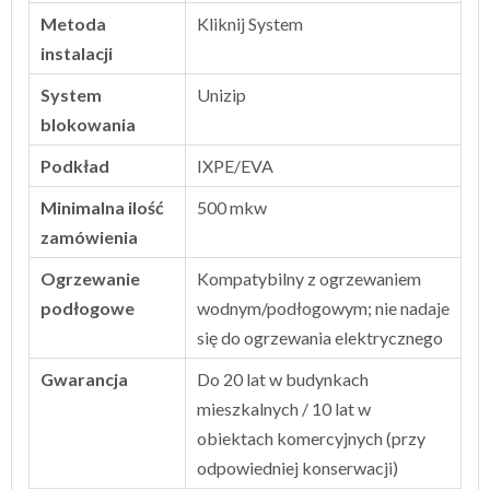
Metoda
Kliknij System
instalacji
System
Unizip
blokowania
Podkład
IXPE/EVA
Minimalna ilość
500 mkw
zamówienia
Ogrzewanie
Kompatybilny z ogrzewaniem
podłogowe
wodnym/podłogowym; nie nadaje
się do ogrzewania elektrycznego
Gwarancja
Do 20 lat w budynkach
mieszkalnych / 10 lat w
obiektach komercyjnych (przy
odpowiedniej konserwacji)