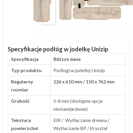
Specyfikacje podłóg w jodełkę Unizip
Specyfikacja
Bliższe dane
Typ produktu
Podłogi w jodełkę Unizip
Regularny
126 x 610 mm / 150 x 762 mm
rozmiar
Grubość
5-8 mm (dostępne opcje
niestandardowe)
Tekstura
EIR /
Wytłaczanie drewna /
powierzchni
Wytłaczanie BP / Kryształ