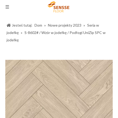
Jesteś tutaj:
Dom
»
Nowe projekty 2023
»
Seria w
jodełkę
»
S-8602# / Wzór w jodełkę / Podłogi UniZip SPC w
jodełkę