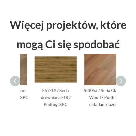
Więcej projektów, które
mogą Ci się spodobać
asyczne
E57-1# / Seria
S-305# / Seria Classic
S-201# /
łogi SPC
drewniana EIR /
Wood / Podłogi
Wood /
Podłogi SPC
układane luzem