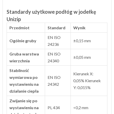
Standardy użytkowe podłóg w jodełkę
Unizip
Przedmiot
Standard
Wynik
EN ISO
Ogólnie gruby
±0,15 mm
24236
Gruba warstwa
EN ISO
±0,05 mm
wierzchnia
24340
Stabilność
Kierunek X:
wymiarowa po
EN ISO
0,05% Kierunek
wystawieniu na
24342
Y: 0,015%
działanie ciepła
Zwijanie się po
wystawieniu na
PL 434
<0,2 mm