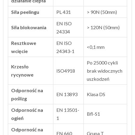
działanie ciepła
Siła peelingu
PL 431
> 90N (50mm)
EN ISO
Siła blokowania
> 120N (50mm)
24334
Resztkowe
EN ISO
<0,1 mm
wcięcie
24343-1
Po 25000 cykli
Krzesło
ISO4918
brak widocznych
rycynowe
uszkodzeń
Odporność na
EN 13893
Klasa DS
poślizg
Odporność na
EN 13501-
Bfl-S1
ogień
1
Odporność na
EN 660
Grupa T