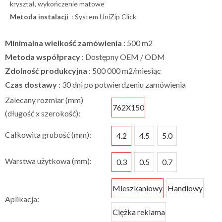
kryształ, wykończenie matowe
Metoda instalacji
: System UniZip Click
Minimalna wielkość zamówienia
: 500 m2
Metoda współpracy
: Dostępny OEM / ODM
Zdolność produkcyjna
: 500 000 m2/miesiąc
Czas dostawy
: 30 dni po potwierdzeniu zamówienia
Zalecany rozmiar (mm)
762X150
(długość x szerokość):
Całkowita grubość (mm):
4.2
4.5
5.0
Warstwa użytkowa (mm):
0.3
0.5
0.7
Mieszkaniowy
Handlowy
Aplikacja:
Ciężka reklama