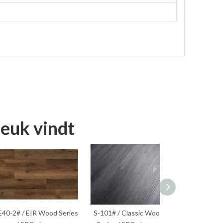
leuk vindt
2# / EIR Wood Series
S-101# / Classic Wood
S-251# / Visgraat