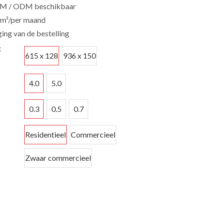
EM / ODM beschikbaar
 m²/per maand
ging van de bestelling
x
615 x 128
936 x 150
4.0
5.0
0.3
0.5
0.7
Residentieel
Commercieel
Zwaar commercieel