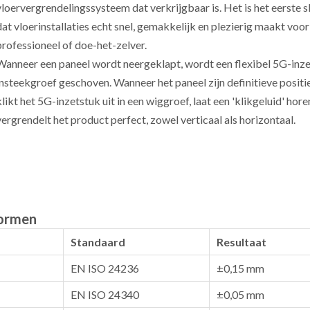
vloervergrendelingssysteem dat verkrijgbaar is. Het is het eerste 
dat vloerinstallaties echt snel, gemakkelijk en plezierig maakt voor
professioneel of doe-het-zelver.
Wanneer een paneel wordt neergeklapt, wordt een flexibel 5G-inze
insteekgroef geschoven. Wanneer het paneel zijn definitieve positie
klikt het 5G-inzetstuk uit in een wiggroef, laat een 'klikgeluid' hore
vergrendelt het product perfect, zowel verticaal als horizontaal.
normen
Standaard
Resultaat
EN ISO 24236
±0,15 mm
EN ISO 24340
±0,05 mm