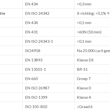
EN 434
<0,3 mm
tte
EN ISO 24342
X-richting: <0,1% Y
EN 434
<0,1 mm
EN 431
>60N (50 mm)
EN ISO 24343-1
<0,1 mm
ISO4918
Na 25.000 cycli ge
EN 13893
Klasse DS
EN 13501-1
Bfl-S1
EN 660
Groep T
EN ISO 26987
Klasse 0
EN ISO 1399
Klasse 4
ISO 105-B02
≥Graad 6