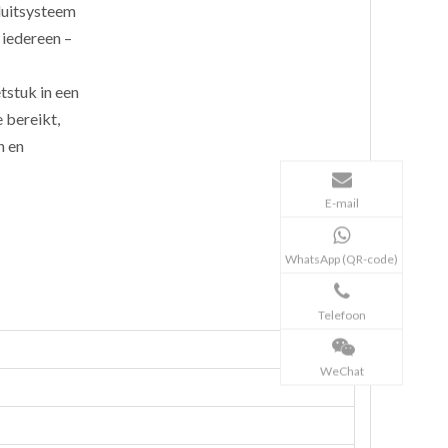
sluitsysteem
 iedereen –
tstuk in een
 bereikt,
n en
E-mail
WhatsApp (QR-code)
Telefoon
WeChat