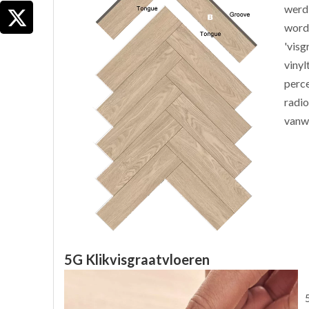
werd 
word
'visg
vinyl
perce
radio
vanwe
5G Klikvisgraatvloeren