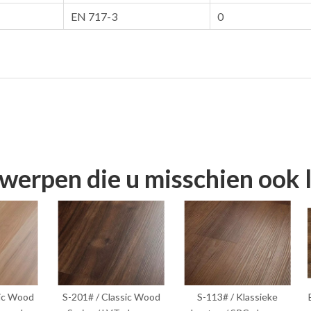
EN 717-3
0
erpen die u misschien ook 
Wood
S-201# / Classic Wood
S-113# / Klassieke
E40-