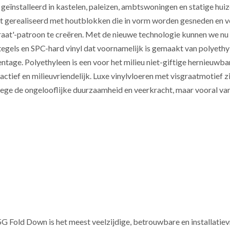
geïnstalleerd in kastelen, paleizen, ambtswoningen en statige hui
t gerealiseerd met houtblokken die in vorm worden gesneden en 
raat'-patroon te creëren. Met de nieuwe technologie kunnen we nu
tegels en SPC-hard vinyl dat voornamelijk is gemaakt van polyet
ntage. Polyethyleen is een voor het milieu niet-giftige hernieuwbare
actief en milieuvriendelijk. Luxe vinylvloeren met visgraatmotief
ge de ongelooflijke duurzaamheid en veerkracht, maar vooral van
5G Fold Down is het meest veelzijdige, betrouwbare en installatiev