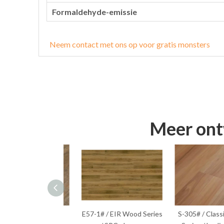
Formaldehyde-emissie
Neem contact met ons op voor gratis monsters
Meer ontw
10# / Klassieke
E57-1# / EIR Wood Series
S-305# / Classic 