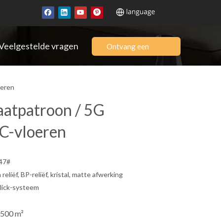
Veelgestelde vragen
Ontvang een
offerte
oeren
aatpatroon / 5G
PC-vloeren
47#
eliëf, BP-reliëf, kristal, matte afwerking
lick-systeem
 500 m²