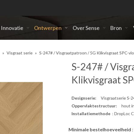
Innovatie
Ontwerpen
Over Sense
Bron
»
Visgraat serie
»
S-247# / Visgraatpatroon / 5G Klikvisgraat SPC-vl
S-247# / Visgr
Klikvisgraat S
Designserie:
Visgraatserie S-2
Oppervlaktestructuur:
hout in r
Installatiemethode
: DropLoc C
Minimale bestelhoeveelheid
: