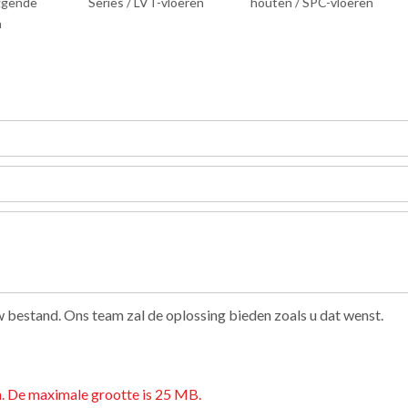
nde
Series / LVT-vloeren
houten / SPC-vloeren
 bestand. Ons team zal de oplossing bieden zoals u dat wenst.
en. De maximale grootte is 25 MB.