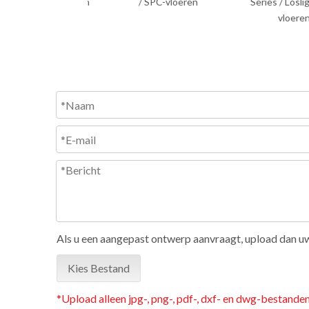
en / SPC-vloeren
/ SPC-vloeren
Series / Losligge
vloeren
Als u een aangepast ontwerp aanvraagt, upload dan uw
Kies Bestand
*Upload alleen jpg-, png-, pdf-, dxf- en dwg-bestand