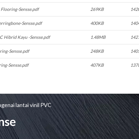
 Flooring-Sensse.pdf
269KB
142
erringbone-Sensse.pdf
400KB
140
C Hibrid Kayu -Sensse.pdf
1.48MB
142
ring-Sensse.pdf
248KB
140
ring-Sensse.pdf
407KB
137
enai lantai vinil PVC
nse