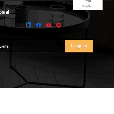
WeChat
osial
Langgan