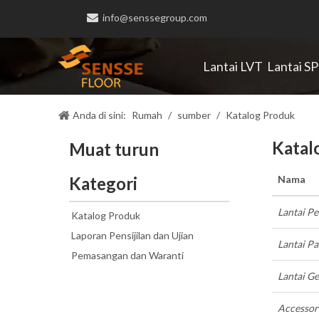

info@senssegroup.com
Lantai LVT
Lantai S
Anda di sini:
Rumah
/
sumber
/
Katalog Produk
Katal
Muat turun
Kategori
Nama
Lantai Pe
Katalog Produk
Laporan Pensijilan dan Ujian
Lantai Pa
Pemasangan dan Waranti
Lantai G
Accessor