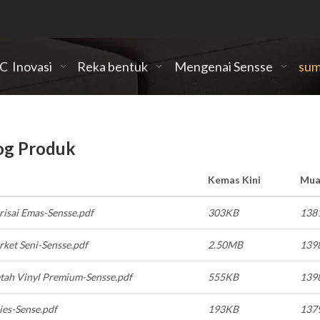
PC
Inovasi
Reka bentuk
Mengenai Sensse
sum
og Produk
Kemas Kini
Mua
risai Emas-Sensse.pdf
303KB
138
rket Seni-Sensse.pdf
2.50MB
139
etah Vinyl Premium-Sensse.pdf
555KB
139
ies-Sense.pdf
193KB
137