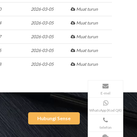
0
2026-03-05
Muat turun
4
2026-03-05
Muat turun
7
2026-03-05
Muat turun
5
2026-03-05
Muat turun
8
2026-03-05
Muat turun
E-mel
WhatsApp (Kod QR)
Hubungi Sense
telefon