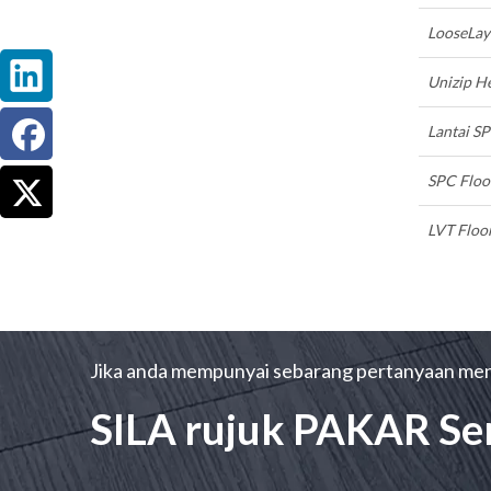
LooseLay
Unizip H
Lantai SP
SPC Floo
LVT Floo
Jika anda mempunyai sebarang pertanyaan meng
SILA rujuk PAKAR Se