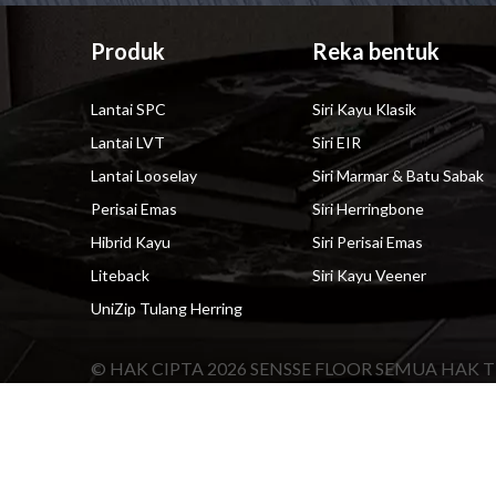
Produk
Reka bentuk
Lantai SPC
Siri Kayu Klasik
Lantai LVT
Siri EIR
Lantai Looselay
Siri Marmar & Batu Sabak
Perisai Emas
Siri Herringbone
Hibrid Kayu
Siri Perisai Emas
Liteback
Siri Kayu Veener
UniZip Tulang Herring
© HAK CIPTA
2026
SENSSE FLOOR SEMUA HAK T