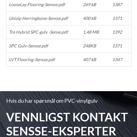
LooseLay Flooring-Sensse.pdf
269 ​​kB
1387
Unizip Herringbone-Sensse.pdf
400 kB
1371
Tre Hybrid SPC-gulv -Sense.pdf
1,48 MB
1392
SPC Gulv-Sensse.pdf
248KB
1371
LVT Flooring-Sensse.pdf
407 kB
1347
Hvis du har spørsmål om PVC-vinylgulv
VENNLIGST KONTAKT
SENSSE-EKSPERTER