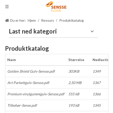
Du er her:
Hjem
/
Ressurs
/
Produktkatalog
Last ned kategori
Produktkatalog
Navn
Størrelse
Nedlastinge
Golden Shield Gulv-Sensse.pdf
303KB
1349
Art Parkettgulv-Sensse.pdf
2,50 MB
1367
Premium vinylgummigulv-Sensse.pdf
555 kB
1366
Tilbehør-Sense.pdf
193 kB
1345