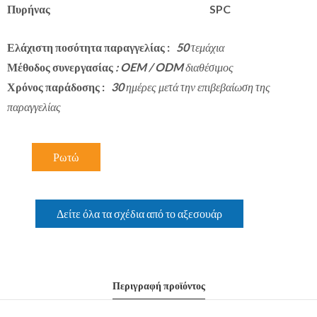
Πυρήνας
SPC
Ελάχιστη ποσότητα παραγγελίας
:
50 τεμάχια
Μέθοδος συνεργασίας
: OEM / ODM διαθέσιμος
Χρόνος παράδοσης
:
30 ημέρες μετά την επιβεβαίωση της
παραγγελίας
Ρωτώ
Δείτε όλα τα σχέδια από το αξεσουάρ
Περιγραφή προϊόντος