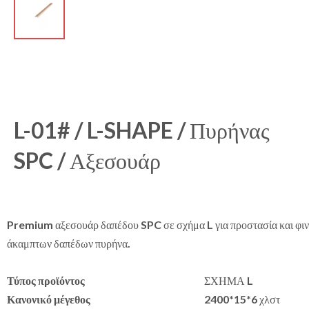
L-01# / L-SHAPE / Πυρήνας
SPC / Αξεσουάρ
Premium αξεσουάρ δαπέδου SPC σε σχήμα L για προστασία και φινίρ
άκαμπτων δαπέδων πυρήνα.
Τύπος προϊόντος
ΣΧΗΜΑ L
Κανονικό μέγεθος
2400*15*6 χλστ