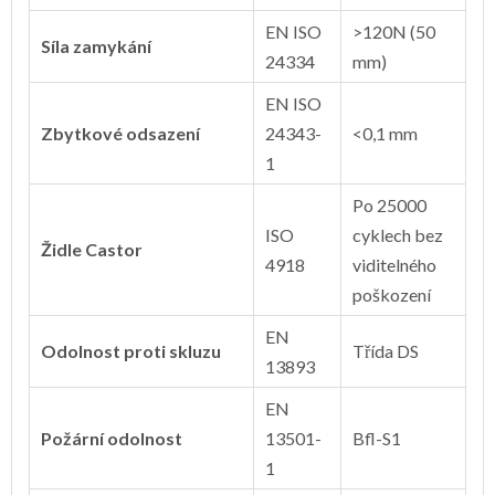
EN ISO
>120N (50
Síla zamykání
24334
mm)
EN ISO
Zbytkové odsazení
24343-
<0,1 mm
1
Po 25000
ISO
cyklech bez
Židle Castor
4918
viditelného
poškození
EN
Odolnost proti skluzu
Třída DS
13893
EN
Požární odolnost
13501-
Bfl-S1
1