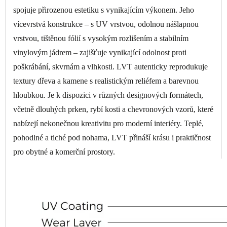
spojuje přirozenou estetiku s vynikajícím výkonem. Jeho
vícevrstvá konstrukce – s UV vrstvou, odolnou nášlapnou
vrstvou, tištěnou fólií s vysokým rozlišením a stabilním
vinylovým jádrem – zajišťuje vynikající odolnost proti
poškrábání, skvrnám a vlhkosti. LVT autenticky reprodukuje
textury dřeva a kamene s realistickým reliéfem a barevnou
hloubkou. Je k dispozici v různých designových formátech,
včetně dlouhých prken, rybí kosti a chevronových vzorů, které
nabízejí nekonečnou kreativitu pro moderní interiéry. Teplé,
pohodlné a tiché pod nohama, LVT přináší krásu i praktičnost
pro obytné a komerční prostory.