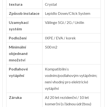
textura
Crystal
Způsob instalace
Lepidlo Down/Click System
Uzamykací
Välinge 5Gi / 2G / Unilin
systém
Podložení
IXPE / EVA / korek
Minimální
500 m2
objednané
množství
Podlahové
Kompatibilní s
vytápění
vodním/podlahovým vytápěním;
není vhodný pro elektrické
vytápění
Záruka
Až 20 let rezidenční / 10 let
komerční (s řádnou údržbou)