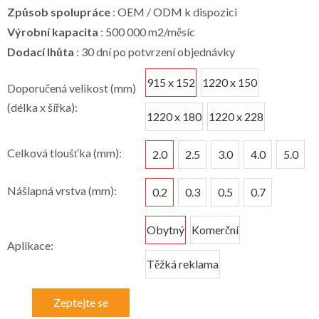
Způsob spolupráce
: OEM / ODM k dispozici
Výrobní kapacita
: 500 000 m2/měsíc
Dodací lhůta
: 30 dní po potvrzení objednávky
915 x 152
1220 x 150
Doporučená velikost (mm)
(délka x šířka):
1220 x 180
1220 x 228
Celková tloušťka (mm):
2.0
2.5
3.0
4.0
5.0
Nášlapná vrstva (mm):
0.2
0.3
0.5
0.7
Obytný
Komerční
Aplikace:
Těžká reklama
Zeptejte se