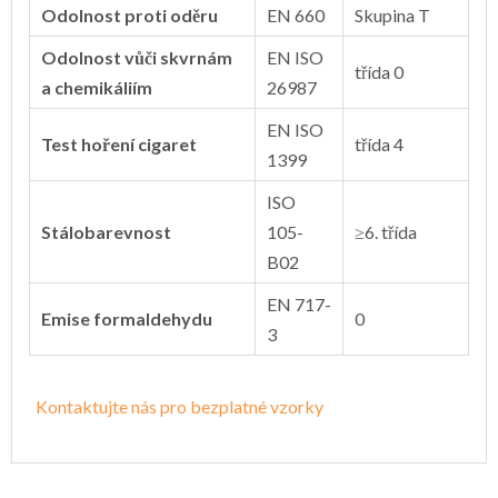
Odolnost proti oděru
EN 660
Skupina T
Odolnost vůči skvrnám
EN ISO
třída 0
a chemikáliím
26987
EN ISO
Test hoření cigaret
třída 4
1399
ISO
Stálobarevnost
105-
≥6. třída
B02
EN 717-
Emise formaldehydu
0
3
Kontaktujte nás pro bezplatné vzorky