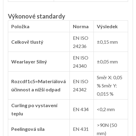
Výkonové standardy
Položka
Norma
Výsledek
EN ISO
Celkově tlustý
±0,15 mm
24236
EN ISO
Wearlayer Silný
±0,05 mm
24340
Směr X: 0,05
Rozcdf1c5=Materiálová
EN ISO
% Směr Y:
účinnost a nižší odpad
24342
0,015 %
Curling po vystavení
EN 434
<0,2 mm
teplu
>90N (50
Peelingová síla
EN 431
mm)