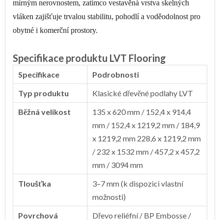
mírným nerovnostem, zatímco vestavěná vrstva skelných
vláken zajišťuje trvalou stabilitu, pohodlí a voděodolnost pro
obytné i komerční prostory.
Specifikace produktu LVT Flooring
Specifikace
Podrobnosti
Typ produktu
Klasické dřevěné podlahy LVT
Běžná velikost
135 x 620 mm / 152,4 x 914,4
mm / 152,4 x 1219,2 mm / 184,9
x 1219,2 mm 228,6 x 1219,2 mm
/ 232 x 1532 mm / 457,2 x 457,2
mm / 3094 mm
Tloušťka
3–7 mm (k dispozici vlastní
možnosti)
Povrchová
Dřevo reliéfní / BP Embosse /