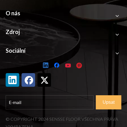
O nás
Zdroj
Sociální
Upsat
© COPYRIGHT
2024
SENSSE FLOOR VŠECHNA PRÁVA
VYHRAZENA.