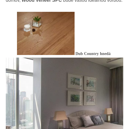
domov,
Wood Veneer SPC
bude vašou ideálnou voľbou.
Dub Country hnedá