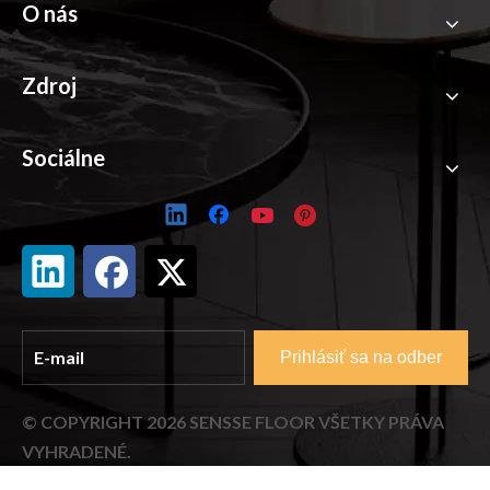
O nás
Zdroj
Sociálne
Prihlásiť sa na odber
© COPYRIGHT
2026
SENSSE FLOOR VŠETKY PRÁVA
VYHRADENÉ.