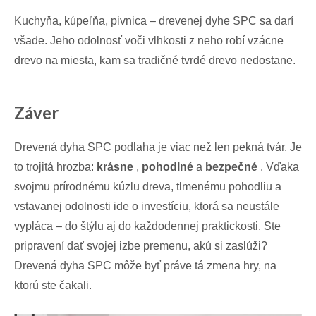
Kuchyňa, kúpeľňa, pivnica – drevenej dyhe SPC sa darí
všade. Jeho odolnosť voči vlhkosti z neho robí vzácne
drevo na miesta, kam sa tradičné tvrdé drevo nedostane.
Záver
Drevená dyha SPC podlaha je viac než len pekná tvár. Je
to trojitá hrozba:
krásne
,
pohodlné
a
bezpečné
. Vďaka
svojmu prírodnému kúzlu dreva, tlmenému pohodliu a
vstavanej odolnosti ide o investíciu, ktorá sa neustále
vypláca – do štýlu aj do každodennej praktickosti. Ste
pripravení dať svojej izbe premenu, akú si zaslúži?
Drevená dyha SPC môže byť práve tá zmena hry, na
ktorú ste čakali.