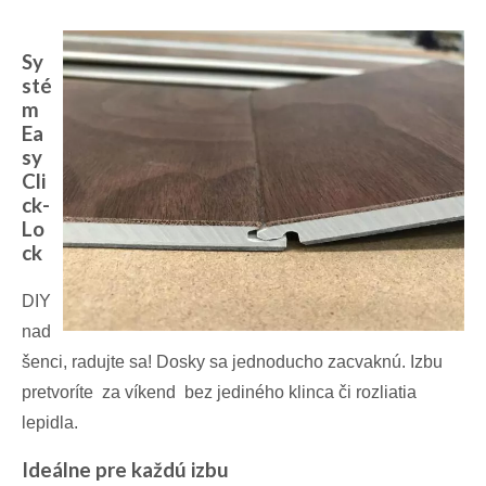
Sy
sté
m
Ea
sy
Cli
ck-
Lo
ck
DIY
nad
šenci, radujte sa! Dosky sa jednoducho zacvaknú. Izbu
pretvoríte
za víkend
bez jediného klinca či rozliatia
lepidla.
Ideálne pre každú izbu